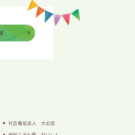
せ
社会福祉法人 大心会
認定こども園 だいしん