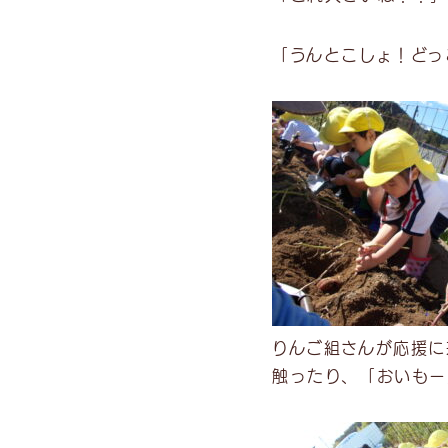
「うんとこしょ！どっ
りんご組さんが応援に
触ったり、「おいもー