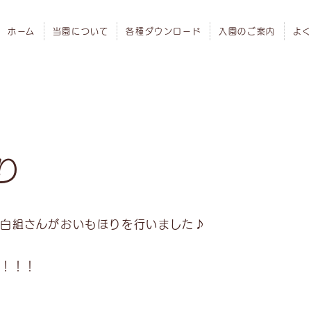
ホーム
当園について
各種ダウンロード
入園のご案内
よ
り
白組さんがおいもほりを行いました♪
ー！！！